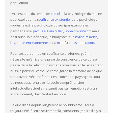
population).
On n’est plus du temps de
Freud
et la psychologie du moi ne
peut expliquer la
souffrance existentielle
: la psychologie
moderne est la psychologie du
soi
(par exemple en
psychanalyse,
Jacques-Alain Miller
,
Donald Winnicott
) mais
c’est aussi la bioénergie, la biodynamique (
Wilhelm Reich
)
l’
hypnose ericksonienne
ou la
mindfullness meditation
.
Pour ces personnes en souffrance profonde, guérir,
nécessite qu’arrive une prise de conscience de ce qui se
passe dans la relation (psychanalyse) mais en le ressentant
aussi à partir du corps (le corps garde la mémoire de ce que
nous avons vécu enfants, c’est comme un paysage où tout
de nous peut renaitre) : la seule compréhension
intellectuelle actuelle ne guérit pas car l’émotion est à un
autre moment, chez l’enfant en nous.
Ce que disait depuis longtemps le bouddhisme : tout a
toujours été là, être seulement là, conscients (mais s il n y a