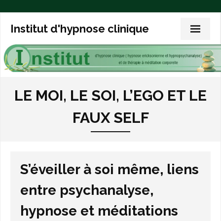
Institut d'hypnose clinique
Accueil
LE MOI, LE SOI, L’EGO ET LE
L’hypnose clinique
FAUX SELF
L’expérience de l’hypnose
L’hypnoanalyse
S’éveiller à soi même, liens
Trois articles de fond
entre psychanalyse,
Exemples de thérapies
hypnose et méditations
Vos questions sur l’hypnose