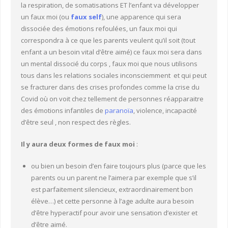
la respiration, de somatisations ET l’enfant va développer
un faux moi (ou
faux self
), une apparence qui sera
dissociée des émotions refoulées, un faux moi qui
correspondra à ce que les parents veulent qu’il soit (tout
enfant a un besoin vital d’être aimé) ce faux moi sera dans
un mental dissocié du corps , faux moi que nous utilisons
tous dans les relations sociales inconsciemment et qui peut
se fracturer dans des crises profondes comme la crise du
Covid où on voit chez tellement de personnes réapparaitre
des émotions infantiles de
paranoïa
, violence, incapacité
d’être seul , non respect des règles.
Il y aura deux formes de faux moi
:
ou bien un besoin d’en faire toujours plus (parce que les
parents ou un parent ne l’aimera par exemple que s’il
est parfaitement silencieux, extraordinairement bon
élève…) et cette personne à l’age adulte aura besoin
d’être hyperactif pour avoir une sensation d’exister et
d’être aimé.