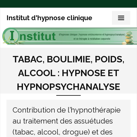
Institut d'hypnose clinique
Accueil
TABAC, BOULIMIE, POIDS,
L’hypnose clinique
ALCOOL : HYPNOSE ET
L’expérience de l’hypnose
HYPNOPSYCHANALYSE
L’hypnoanalyse
Trois articles de fond
Contribution de l’hypnothérapie
Exemples de thérapies
au traitement des assuétudes
(tabac, alcool, drogue) et des
Vos questions sur l’hypnose