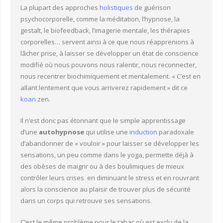
La plupart des approches
holistiques
de guérison
psychocorporelle, comme la méditation, l’hypnose, la
gestalt, le biofeedback, l’imagerie mentale, les thérapies
corporelles… servent ainsi à ce que nous réapprenions à
lâcher prise, à laisser se développer un état de conscience
modifié où nous pouvons nous ralentir, nous reconnecter,
nous recentrer biochimiquement et mentalement. « C’est en
allant lentement que vous arriverez rapidement » dit ce
koan
zen.
Il n’est donc pas étonnant que le simple apprentissage
d’une
autohypnose
qui utilise une
induction
paradoxale
d’abandonner de « vouloir » pour laisser se développer les
sensations, un peu comme dans le yoga, permette déjà à
des obèses de maigrir ou à des boulimiques de mieux
contrôler leurs crises en diminuant le stress et en rouvrant
alors la conscience au plaisir de trouver plus de sécurité
dans un corps qui retrouve ses sensations.
C’est le même problème pour le tabac où est exclu de la