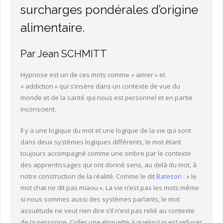
surcharges pondérales d’origine
Lectures et références
alimentaire.
Docteur Jean Schmitt
Par Jean SCHMITT
Consultations sur rendez-vous
Hypnose est un de ces mots comme « aimer » et
« addiction » qui s’insère dans un contexte de vue du
monde et de la santé qui nous est personnel et en partie
inconscient.
Il y a une logique du mot et une logique de la vie qui sont
dans deux systèmes logiques différents, le mot étant
toujours accompagné comme une ombre par le contexte
des apprentissages qui ont donné sens, au delà du mot, à
notre construction de la réalité. Comme le dit
Bateson
: « le
mot chat ne dit pas miaou ». La vie n’est pas les mots même
si nous sommes aussi des systèmes parlants, le mot
assuétude ne veut rien dire s’il n’est pas relié au contexte
de la personne. Coller une étiquette à quelqu’un est refuser