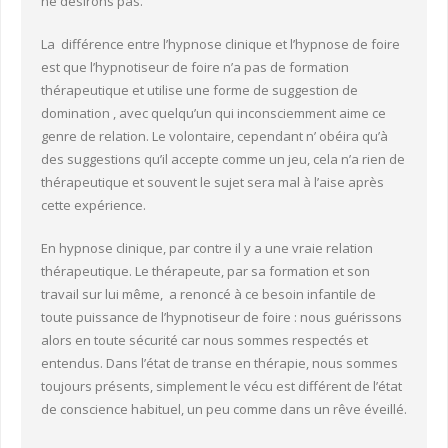
ne désirons pas.
Lectures et références
La différence entre l’hypnose clinique et l’hypnose de foire
est que l’hypnotiseur de foire n’a pas de formation
Docteur Jean Schmitt
thérapeutique et utilise une forme de suggestion de
domination , avec quelqu’un qui inconsciemment aime ce
Consultations sur rendez-vous
genre de relation. Le volontaire, cependant n’ obéira qu’à
des suggestions qu’il accepte comme un jeu, cela n’a rien de
thérapeutique et souvent le sujet sera mal à l’aise après
cette expérience.
En hypnose clinique, par contre il y a une vraie relation
thérapeutique. Le thérapeute, par sa formation et son
travail sur lui même, a renoncé à ce besoin infantile de
toute puissance de l’hypnotiseur de foire : nous guérissons
alors en toute sécurité car nous sommes respectés et
entendus. Dans l’état de transe en thérapie, nous sommes
toujours présents, simplement le vécu est différent de l’état
de conscience habituel, un peu comme dans un rêve éveillé.