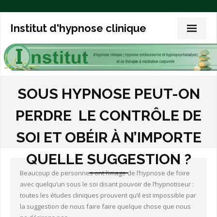
Institut d'hypnose clinique
Accueil
SOUS HYPNOSE PEUT-ON
L’hypnose clinique
PERDRE LE CONTRÔLE DE
L’expérience de l’hypnose
SOI ET OBÉIR À N’IMPORTE
L’hypnoanalyse
QUELLE SUGGESTION ?
Trois articles de fond
Beaucoup de personnes ont l’image de l’hypnose de foire
avec quelqu’un sous le soi disant pouvoir de l’hypnotiseur :
Exemples de thérapies
toutes les études cliniques prouvent qu’il est impossible par
la suggestion de nous faire faire quelque chose que nous
Vos questions sur l’hypnose