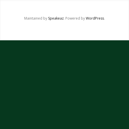
Lectures et références
Maintained by
Speakeaz
. Powered by
WordPress
.
Docteur Jean Schmitt
Consultations sur rendez-vous