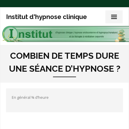
Institut d'hypnose clinique
Accueil
COMBIEN DE TEMPS DURE
L’hypnose clinique
UNE SÉANCE D’HYPNOSE ?
L’expérience de l’hypnose
L’hypnoanalyse
En général ¾ d’heure
Trois articles de fond
Exemples de thérapies
Vos questions sur l’hypnose